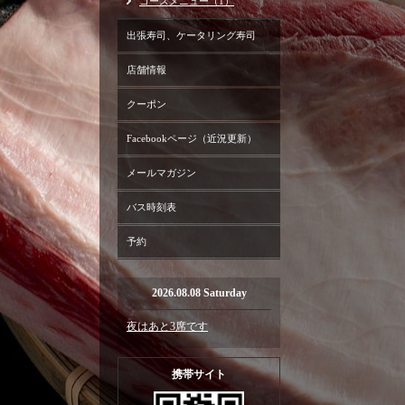
コースメニュー（1）
出張寿司、ケータリング寿司
店舗情報
クーポン
Facebookページ（近況更新）
メールマガジン
バス時刻表
予約
2026.08.08 Saturday
夜はあと3席です
携帯サイト