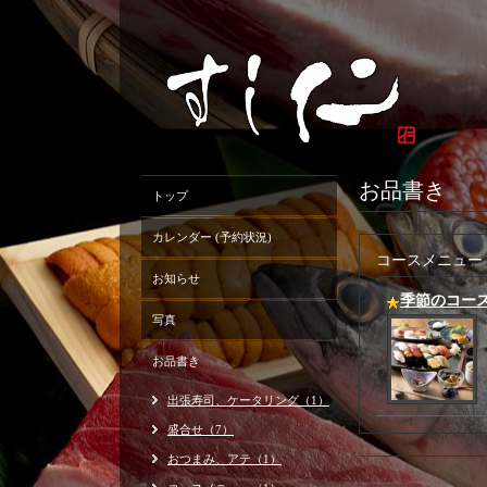
お品書き
トップ
カレンダー (予約状況)
コースメニュー
お知らせ
季節のコー
写真
お品書き
出張寿司、ケータリング（1）
盛合せ（7）
おつまみ、アテ（1）