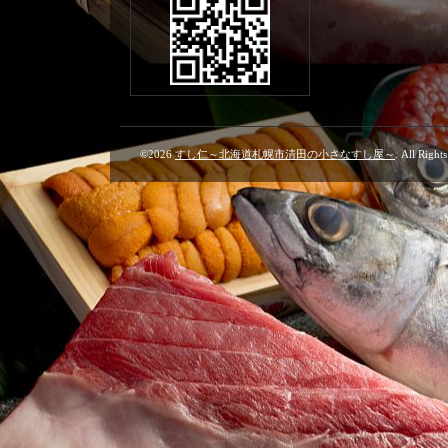
©2026
すし仁～北海道札幌市清田の小さなすし屋～
. All Right