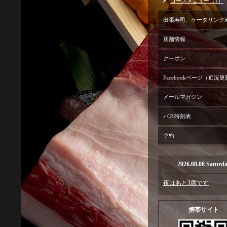
コースメニュー（1）
出張寿司、ケータリング
店舗情報
クーポン
Facebookページ（近況
メールマガジン
バス時刻表
予約
2026.08.08 Saturd
夜はあと3席です
携帯サイト