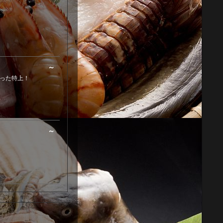
～
った特上！
～