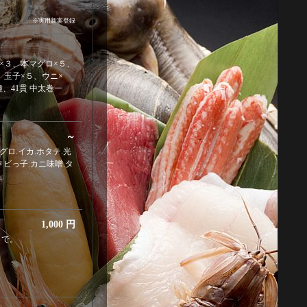
※実用新案登録
×３、本マグロ×５、
、玉子×５、ウニ×
、41貫 中太巻一
～
ロ.イカ.ホタテ.光
トビっ子.カニ味噌.タ
1,000 円
きで。