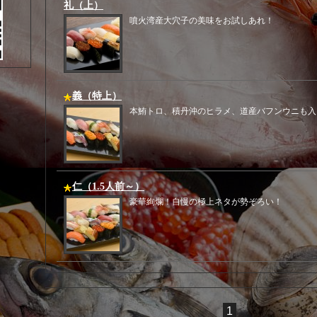
礼（上）
噴火湾産大穴子の美味をお試しあれ！
義（特上）
本鮪トロ、積丹沖のヒラメ、道産バフンウニも入
仁（1.5人前～）
豪華絢爛！自慢の極上ネタが勢ぞろい！
1