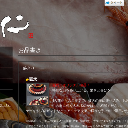
お品書き
盛合せ
破天
完成！オリジナル漆器！
特別な日を盛り上げる、驚きと喜びを
4人前からのご注文で、破天の器に盛り込み、お
グ（1）
中の器に何を入れるのかは、ご相談ください。
ケーキやプレゼントなど、アイデア次第で様々な形でのご活用い
※写真のセットは5人前(刺身込)16,800円です。写真では、アワビの刺身を含んでおり
までにご予約ください。なお、日曜祝日や連休、市場休などの関係で前日でもご用意で