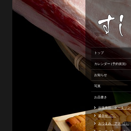
トップ
カレンダー (予約状況)
お知らせ
写真
お品書き
出張寿司、ケータリン
盛合せ（7）
おつまみ、アテ（1）