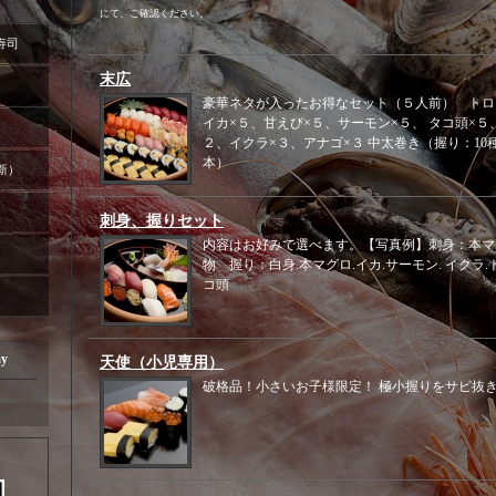
にて、ご確認ください。
寿司
末広
豪華ネタが入ったお得なセット（５人前） トロ
イカ×５、甘えび×５、サーモン×５、 タコ頭×５
２、イクラ×３、アナゴ×３ 中太巻き（握り：10種
本）
更新）
刺身、握りセット
内容はお好みで選べます。【写真例】刺身：本マグ
物 握り：白身.本マグロ.イカ.サーモン. イクラ.
コ頭
ay
天使（小児専用）
破格品！小さいお子様限定！ 極小握りをサビ抜