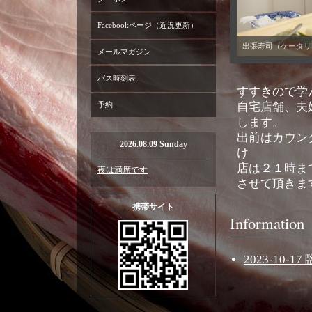
Facebookページ（近況更新）
メールマガジン
バス時刻表
すすきので学
予約
自宅店舗、夫
します。
出前はカウン
2026.08.09 Sunday
け
店は２１時ま
夜は満席です
させて頂きま
携帯サイト
Information
2023-10-