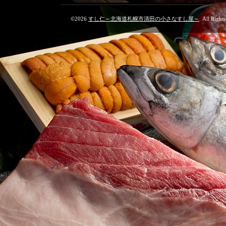
©2026
すし仁～北海道札幌市清田の小さなすし屋～
. All Right