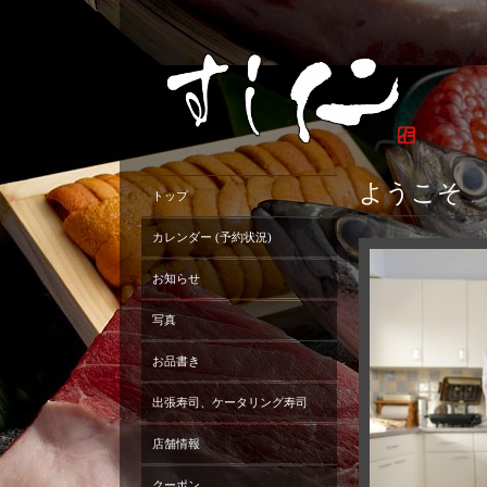
ようこそ
トップ
カレンダー (予約状況)
お知らせ
写真
お品書き
出張寿司、ケータリング寿司
店舗情報
クーポン