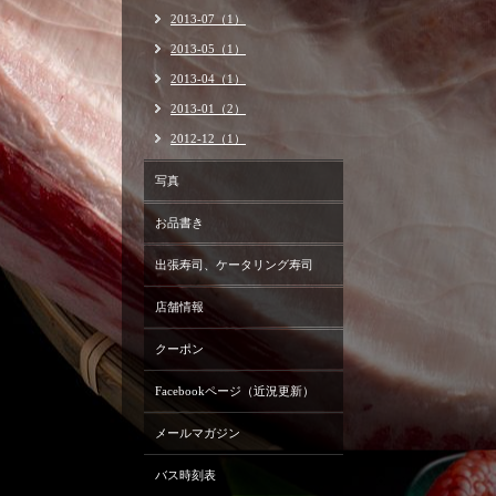
2013-07（1）
2013-05（1）
2013-04（1）
2013-01（2）
2012-12（1）
写真
お品書き
出張寿司、ケータリング寿司
店舗情報
クーポン
Facebookページ（近況更新）
メールマガジン
バス時刻表