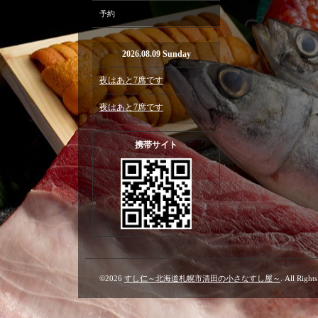
予約
2026.08.09 Sunday
夜はあと7席です
夜はあと7席です
携帯サイト
©2026
すし仁～北海道札幌市清田の小さなすし屋～
. All Right