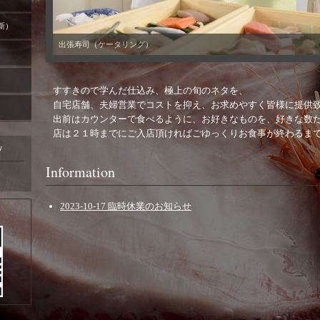
更新）
出張寿司（ケータリング）
すすきので学んだ仕込み、極上の旬のネタを、
自宅店舗、夫婦営業でコストを抑え、お求めやすく皆様に提供
出前はカウンターで食べるように、お好きなものを、好きな数
店は２１時までにご入店頂ければごゆっくりお食事が終わるま
y
Information
2023-10-17 臨時休業のお知らせ