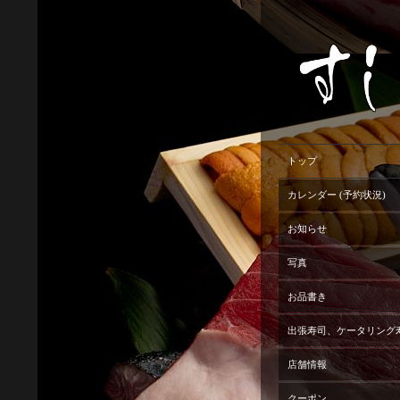
トップ
カレンダー (予約状況)
お知らせ
写真
お品書き
出張寿司、ケータリング
店舗情報
クーポン