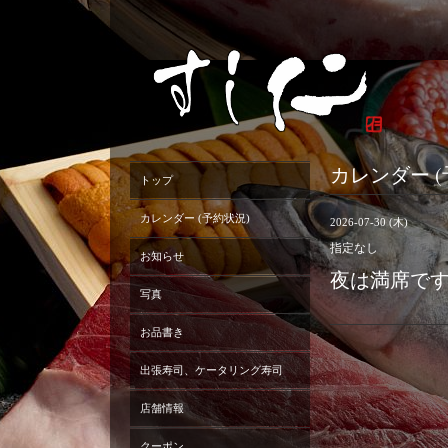
カレンダー (
トップ
カレンダー (予約状況)
2026-07-30 (木)
指定なし
お知らせ
夜は満席で
写真
お品書き
出張寿司、ケータリング寿司
店舗情報
クーポン