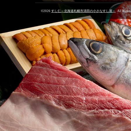
©2026
すし仁～北海道札幌市清田の小さなすし屋～
. All Right