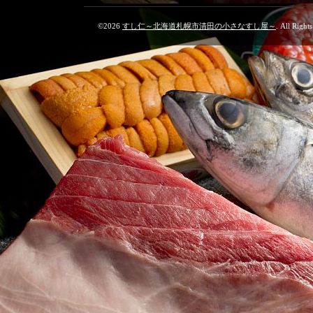
©2026
すし仁～北海道札幌市清田の小さなすし屋～
. All Right