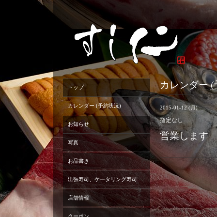
カレンダー (
トップ
カレンダー (予約状況)
2015-01-12 (月)
指定なし
お知らせ
営業します
写真
お品書き
出張寿司、ケータリング寿司
店舗情報
クーポン