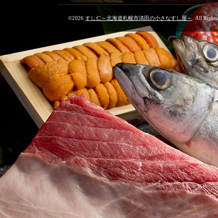
©2026
すし仁～北海道札幌市清田の小さなすし屋～
. All Right