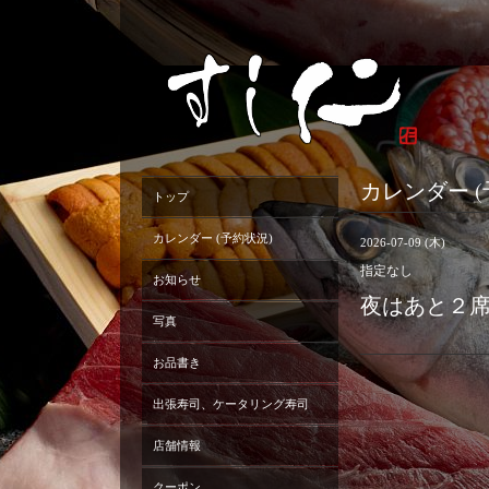
カレンダー (
トップ
カレンダー (予約状況)
2026-07-09 (木)
指定なし
お知らせ
夜はあと２
写真
お品書き
出張寿司、ケータリング寿司
店舗情報
クーポン