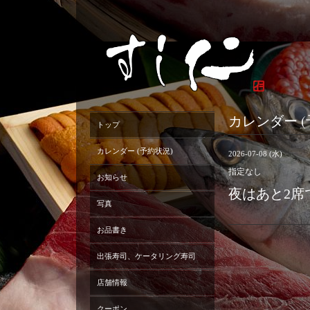
カレンダー (
トップ
カレンダー (予約状況)
2026-07-08 (水)
指定なし
お知らせ
夜はあと2席
写真
お品書き
出張寿司、ケータリング寿司
店舗情報
クーポン