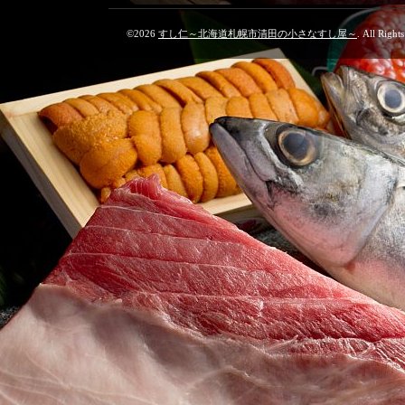
©2026
すし仁～北海道札幌市清田の小さなすし屋～
. All Right