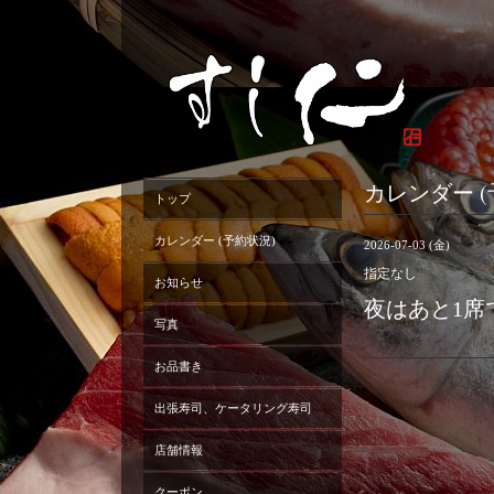
カレンダー (
トップ
カレンダー (予約状況)
2026-07-03 (金)
指定なし
お知らせ
夜はあと1席
写真
お品書き
出張寿司、ケータリング寿司
店舗情報
クーポン