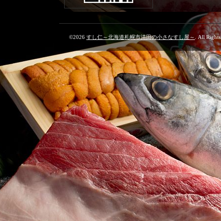
©2026
すし仁～北海道札幌市清田の小さなすし屋～
. All Right