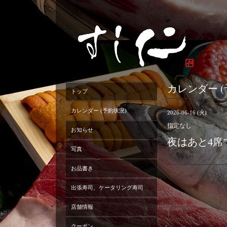
カレンダー (
トップ
カレンダー (予約状況)
2026-06-16 (火)
指定なし
お知らせ
夜はあと4席
写真
お品書き
出張寿司、ケータリング寿司
店舗情報
クーポン