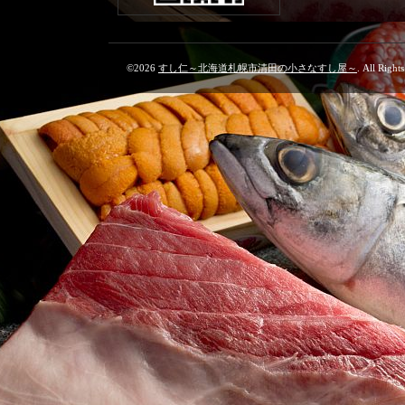
©2026
すし仁～北海道札幌市清田の小さなすし屋～
. All Right