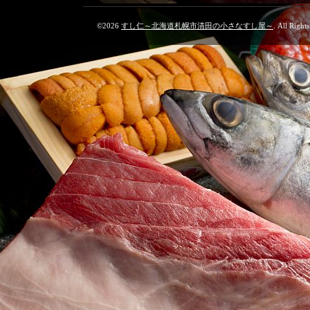
©2026
すし仁～北海道札幌市清田の小さなすし屋～
. All Right