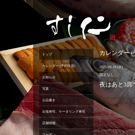
カレンダー (
トップ
カレンダー (予約状況)
2025-09-16 (火)
指定なし
お知らせ
夜はあと3席
写真
お品書き
出張寿司、ケータリング寿司
店舗情報
クーポン