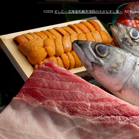
©2026
すし仁～北海道札幌市清田の小さなすし屋～
. All Right