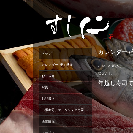
カレンダー (
トップ
カレンダー (予約状況)
2013-12-31 (火)
指定なし
お知らせ
年越し寿司
写真
お品書き
出張寿司、ケータリング寿司
店舗情報
クーポン