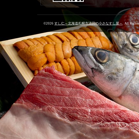
©2026
すし仁～北海道札幌市清田の小さなすし屋～
. All Right