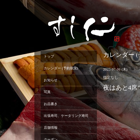
カレンダー (
トップ
カレンダー (予約状況)
2023-07-06 (木)
指定なし
お知らせ
夜はあと4席
写真
お品書き
出張寿司、ケータリング寿司
店舗情報
クーポン