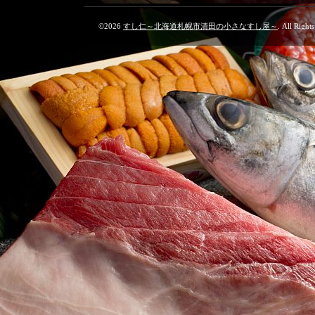
©2026
すし仁～北海道札幌市清田の小さなすし屋～
. All Right