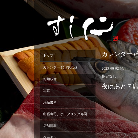
カレンダー (
トップ
カレンダー (予約状況)
2023-06-02 (金)
指定なし
お知らせ
夜はあと７
写真
お品書き
出張寿司、ケータリング寿司
店舗情報
クーポン