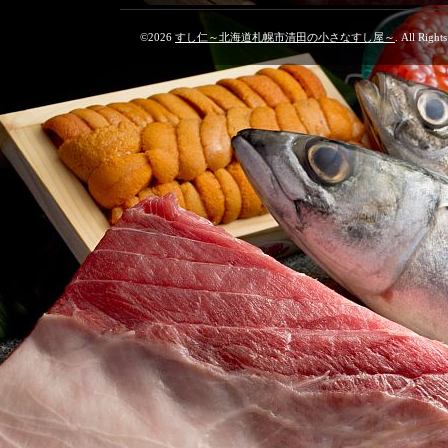
©2026
すし仁～北海道札幌市清田の小さなすし屋～
. All Right