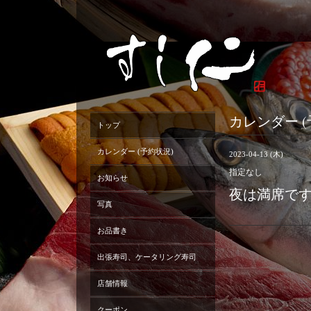
カレンダー (
トップ
カレンダー (予約状況)
2023-04-13 (木)
指定なし
お知らせ
夜は満席で
写真
お品書き
出張寿司、ケータリング寿司
店舗情報
クーポン