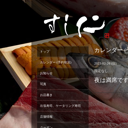
カレンダー (
トップ
カレンダー (予約状況)
2023-02-26 (日)
指定なし
お知らせ
夜は満席で
写真
お品書き
出張寿司、ケータリング寿司
店舗情報
クーポン