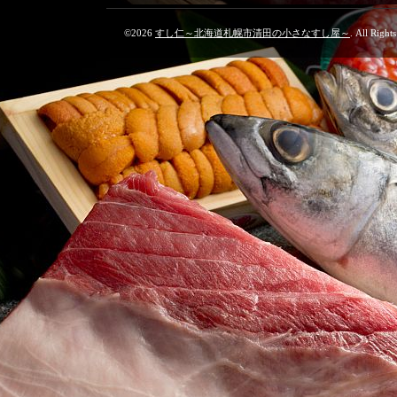
©2026
すし仁～北海道札幌市清田の小さなすし屋～
. All Right