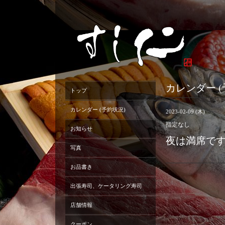
カレンダー (
トップ
カレンダー (予約状況)
2023-02-09 (木)
指定なし
お知らせ
夜は満席で
写真
お品書き
出張寿司、ケータリング寿司
店舗情報
クーポン