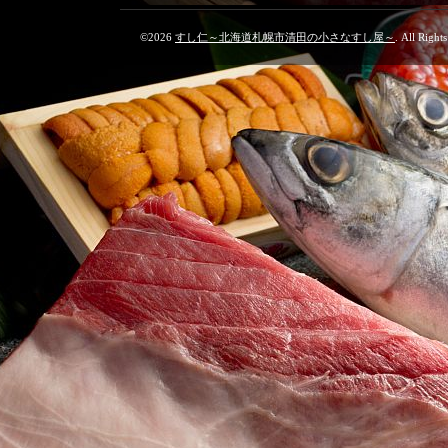
©2026
すし仁～北海道札幌市清田の小さなすし屋～
. All Right