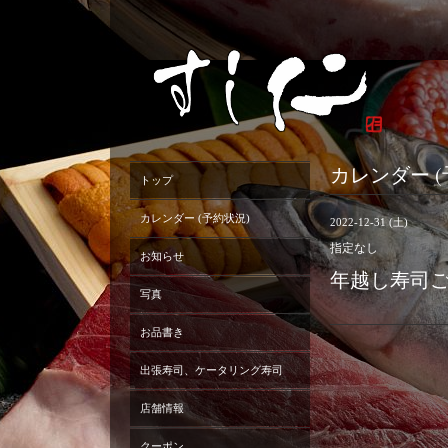
カレンダー (
トップ
カレンダー (予約状況)
2022-12-31 (土)
指定なし
お知らせ
年越し寿司
写真
お品書き
出張寿司、ケータリング寿司
店舗情報
クーポン