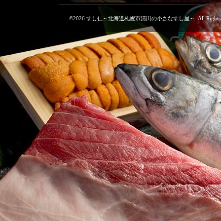
©2026
すし仁～北海道札幌市清田の小さなすし屋～
. All Right