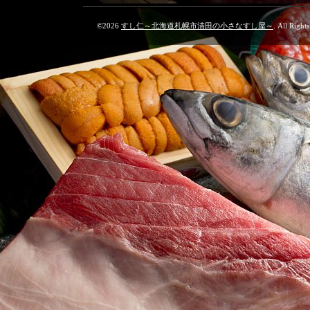
©2026
すし仁～北海道札幌市清田の小さなすし屋～
. All Right