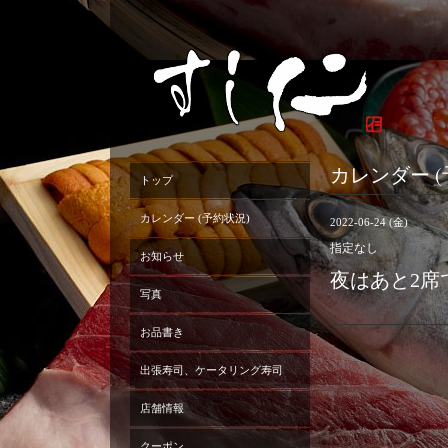
カレンダー (
トップ
カレンダー (予約状況)
2022-06-24 (金)
指定なし
お知らせ
夜はあと2席
写真
お品書き
出張寿司、ケータリング寿司
店舗情報
クーポン