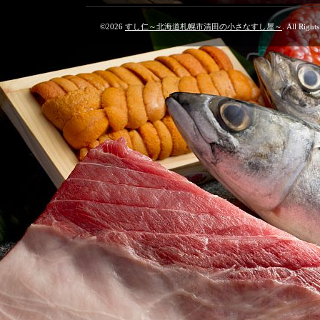
©2026
すし仁～北海道札幌市清田の小さなすし屋～
. All Right