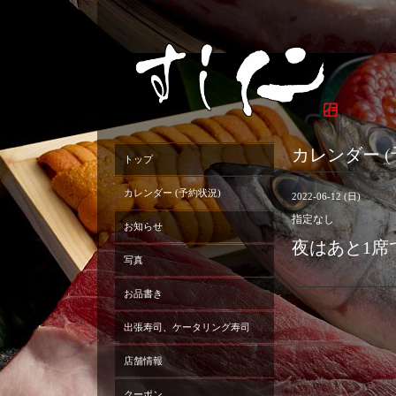
カレンダー (
トップ
カレンダー (予約状況)
2022-06-12 (日)
指定なし
お知らせ
夜はあと1席
写真
お品書き
出張寿司、ケータリング寿司
店舗情報
クーポン