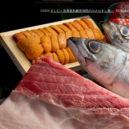
©2026
すし仁～北海道札幌市清田の小さなすし屋～
. All Right