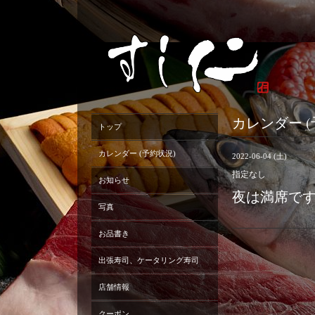
カレンダー (
トップ
カレンダー (予約状況)
2022-06-04 (土)
指定なし
お知らせ
夜は満席で
写真
お品書き
出張寿司、ケータリング寿司
店舗情報
クーポン