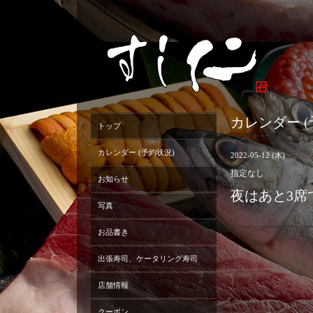
カレンダー (
トップ
カレンダー (予約状況)
2022-05-12 (木)
指定なし
お知らせ
夜はあと3席
写真
お品書き
出張寿司、ケータリング寿司
店舗情報
クーポン