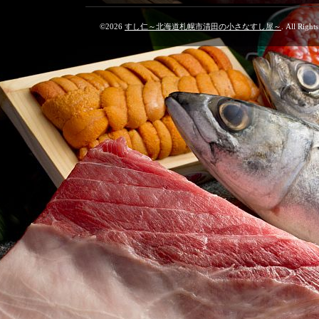
©2026
すし仁～北海道札幌市清田の小さなすし屋～
. All Right