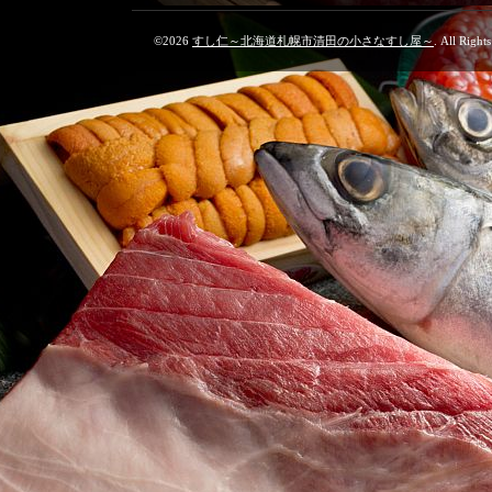
©2026
すし仁～北海道札幌市清田の小さなすし屋～
. All Right