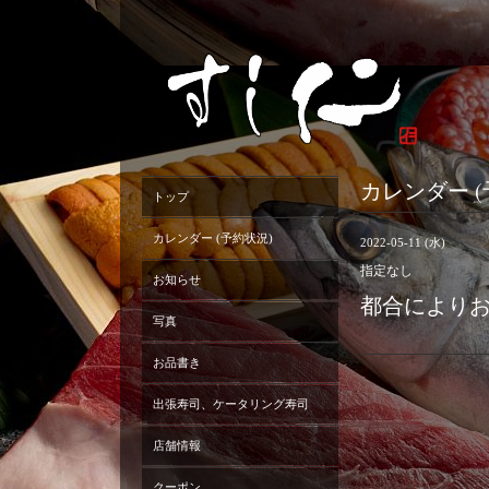
カレンダー (
トップ
カレンダー (予約状況)
2022-05-11 (水)
指定なし
お知らせ
都合により
写真
お品書き
出張寿司、ケータリング寿司
店舗情報
クーポン