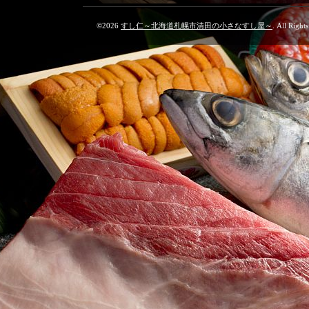
©2026
すし仁～北海道札幌市清田の小さなすし屋～
. All Right