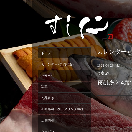
カレンダー (
トップ
カレンダー (予約状況)
2022-04-20 (水)
指定なし
お知らせ
夜はあと4席
写真
お品書き
出張寿司、ケータリング寿司
店舗情報
クーポン