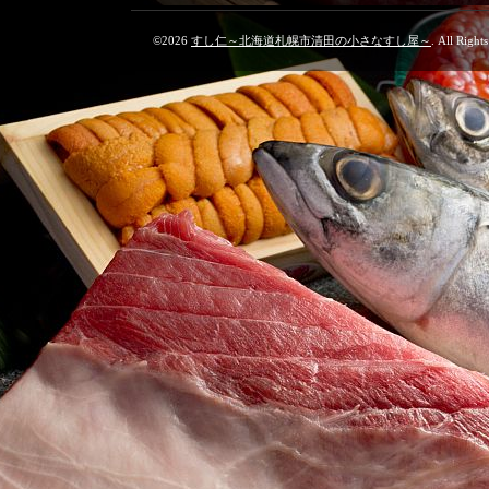
©2026
すし仁～北海道札幌市清田の小さなすし屋～
. All Right