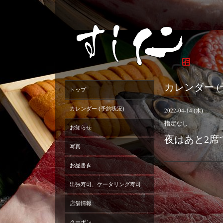
カレンダー (
トップ
カレンダー (予約状況)
2022-04-14 (木)
指定なし
お知らせ
夜はあと2席
写真
お品書き
出張寿司、ケータリング寿司
店舗情報
クーポン