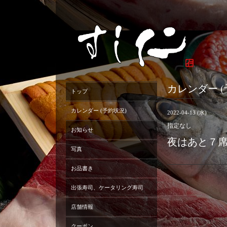
カレンダー (
トップ
カレンダー (予約状況)
2022-04-13 (水)
指定なし
お知らせ
夜はあと７
写真
お品書き
出張寿司、ケータリング寿司
店舗情報
クーポン