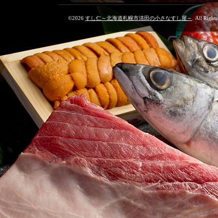
©2026
すし仁～北海道札幌市清田の小さなすし屋～
. All Right