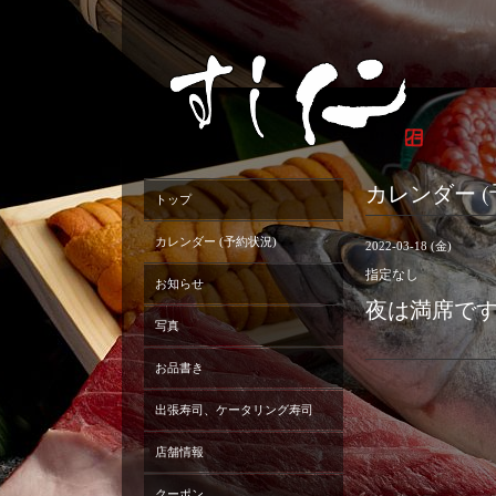
カレンダー (
トップ
カレンダー (予約状況)
2022-03-18 (金)
指定なし
お知らせ
夜は満席です
写真
お品書き
出張寿司、ケータリング寿司
店舗情報
クーポン