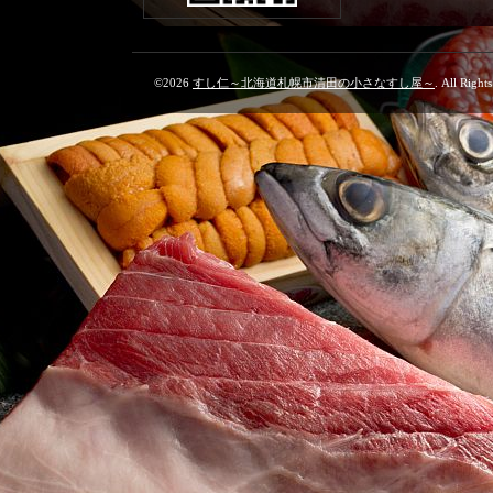
©2026
すし仁～北海道札幌市清田の小さなすし屋～
. All Right