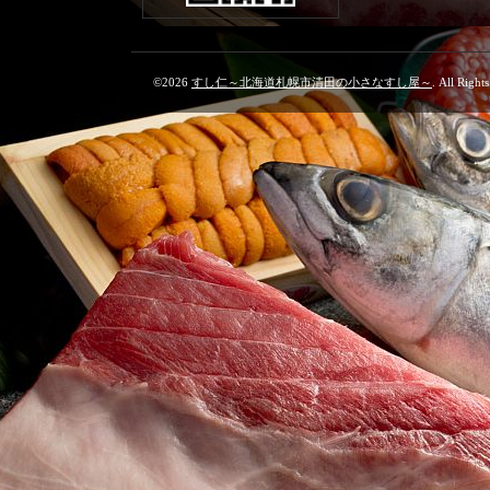
©2026
すし仁～北海道札幌市清田の小さなすし屋～
. All Right