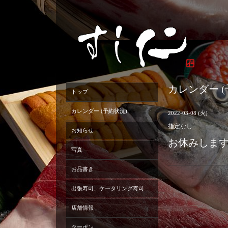
カレンダー (
トップ
カレンダー (予約状況)
2022-03-08 (火)
指定なし
お知らせ
お休みしま
写真
お品書き
出張寿司、ケータリング寿司
店舗情報
クーポン