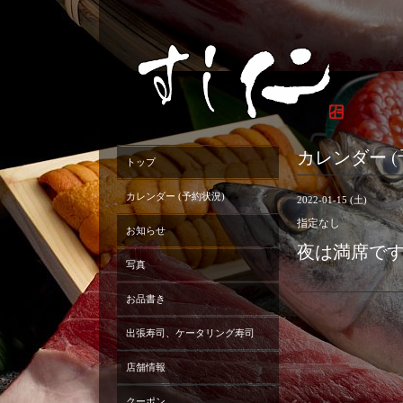
カレンダー (
トップ
カレンダー (予約状況)
2022-01-15 (土)
指定なし
お知らせ
夜は満席で
写真
お品書き
出張寿司、ケータリング寿司
店舗情報
クーポン