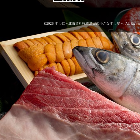
©2026
すし仁～北海道札幌市清田の小さなすし屋～
. All Right