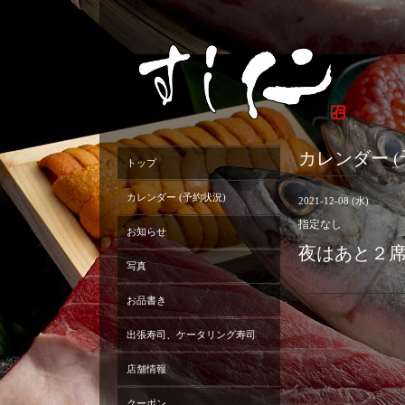
カレンダー (
トップ
カレンダー (予約状況)
2021-12-08 (水)
指定なし
お知らせ
夜はあと２
写真
お品書き
出張寿司、ケータリング寿司
店舗情報
クーポン