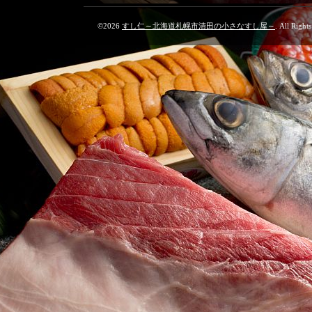
©2026
すし仁～北海道札幌市清田の小さなすし屋～
. All Right