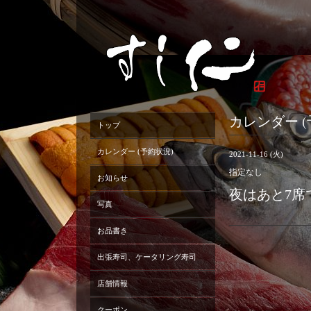
カレンダー (
トップ
カレンダー (予約状況)
2021-11-16 (火)
指定なし
お知らせ
夜はあと7席
写真
お品書き
出張寿司、ケータリング寿司
店舗情報
クーポン