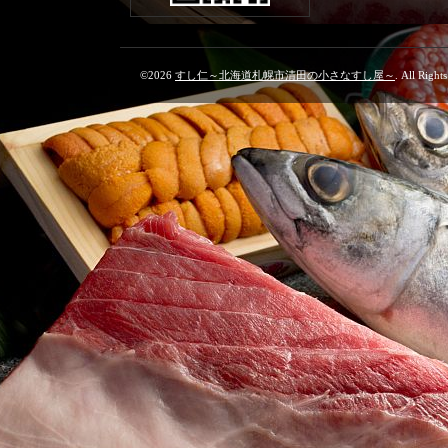
©2026
すし仁～北海道札幌市清田の小さなすし屋～
. All Right