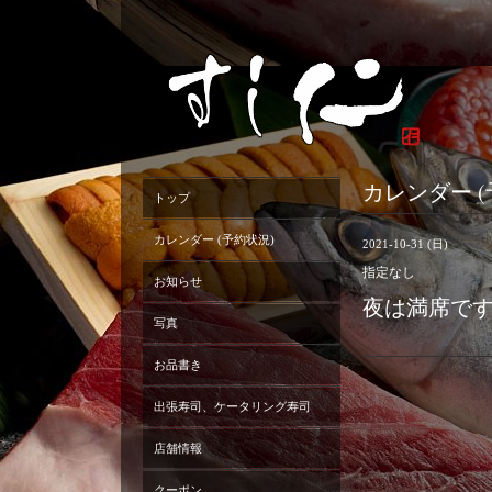
カレンダー (
トップ
カレンダー (予約状況)
2021-10-31 (日)
指定なし
お知らせ
夜は満席で
写真
お品書き
出張寿司、ケータリング寿司
店舗情報
クーポン