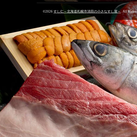
©2026
すし仁～北海道札幌市清田の小さなすし屋～
. All Right