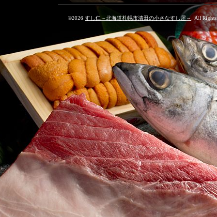
©2026
すし仁～北海道札幌市清田の小さなすし屋～
. All Right