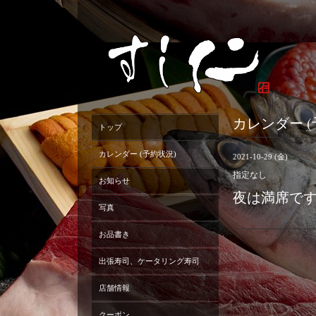
カレンダー (
トップ
カレンダー (予約状況)
2021-10-29 (金)
指定なし
お知らせ
夜は満席で
写真
お品書き
出張寿司、ケータリング寿司
店舗情報
クーポン