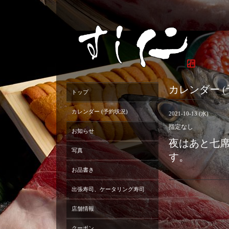
カレンダー (
トップ
カレンダー (予約状況)
2021-10-13 (水)
指定なし
お知らせ
夜はあと七席
写真
す。
お品書き
出張寿司、ケータリング寿司
店舗情報
クーポン