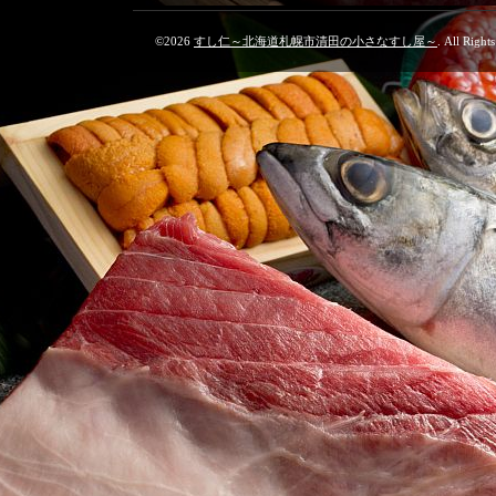
©2026
すし仁～北海道札幌市清田の小さなすし屋～
. All Right