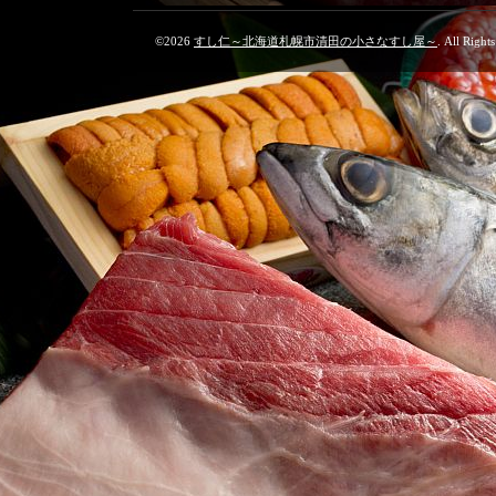
©2026
すし仁～北海道札幌市清田の小さなすし屋～
. All Right