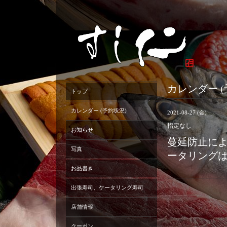
カレンダー (
トップ
カレンダー (予約状況)
2021-08-27 (金)
指定なし
お知らせ
蔓延防止に
写真
ータリング
お品書き
出張寿司、ケータリング寿司
店舗情報
クーポン