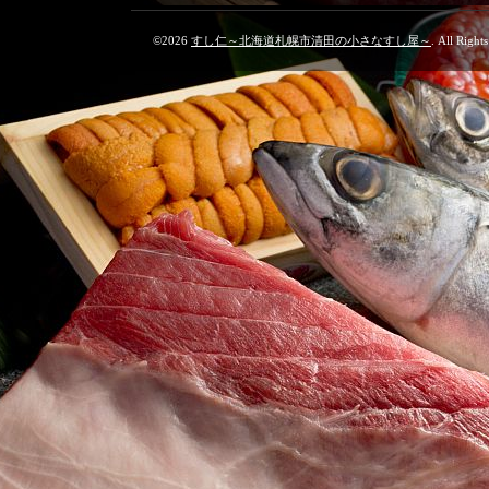
©2026
すし仁～北海道札幌市清田の小さなすし屋～
. All Right