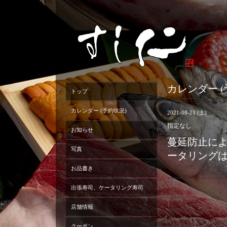
カレンダー (
トップ
カレンダー (予約状況)
2021-08-21 (土)
指定なし
お知らせ
蔓延防止に
写真
ータリング
お品書き
出張寿司、ケータリング寿司
店舗情報
クーポン