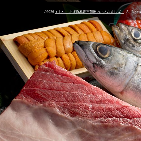
©2026
すし仁～北海道札幌市清田の小さなすし屋～
. All Right