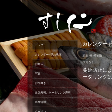
カレンダー (
トップ
カレンダー (予約状況)
2021-09-05 (日)
指定なし
お知らせ
蔓延防止に
写真
ータリング
お品書き
出張寿司、ケータリング寿司
店舗情報
クーポン