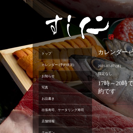
カレンダー (
トップ
カレンダー (予約状況)
2021-07-07 (水)
指定なし
お知らせ
17時～20
写真
約です
お品書き
出張寿司、ケータリング寿司
店舗情報
クーポン