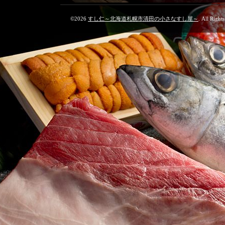
©2026
すし仁～北海道札幌市清田の小さなすし屋～
. All Right