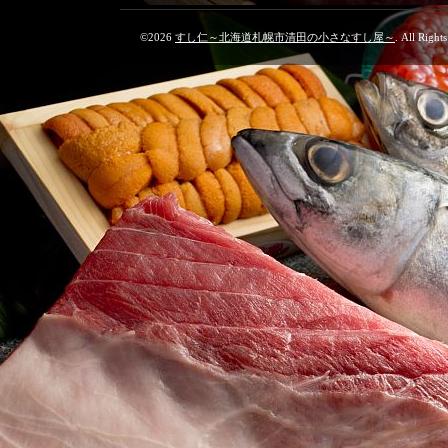
©2026
すし仁～北海道札幌市清田の小さなすし屋～
. All Right