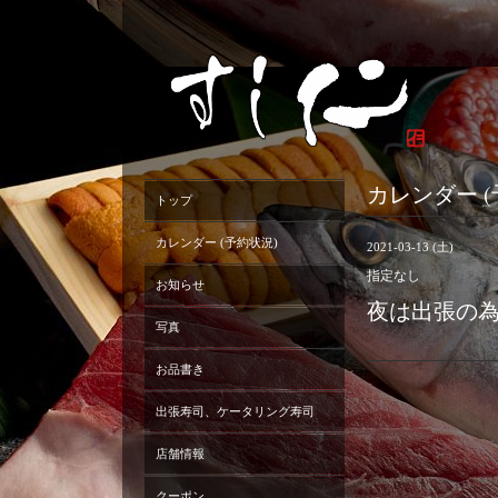
カレンダー (
トップ
カレンダー (予約状況)
2021-03-13 (土)
指定なし
お知らせ
夜は出張の
写真
お品書き
出張寿司、ケータリング寿司
店舗情報
クーポン