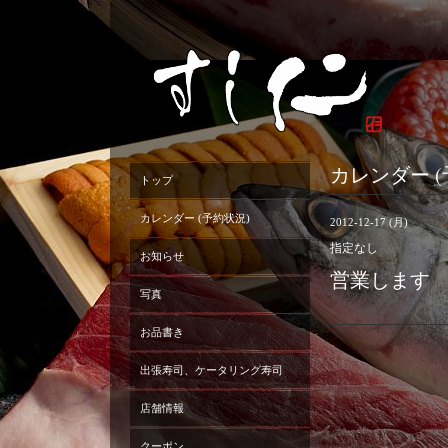
カレンダー (
トップ
カレンダー (予約状況)
2012-12-17 (月)
指定なし
お知らせ
営業します
写真
お品書き
出張寿司、ケータリング寿司
店舗情報
クーポン