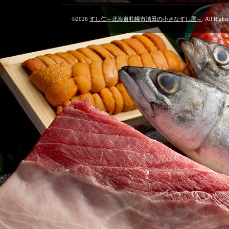
©2026
すし仁～北海道札幌市清田の小さなすし屋～
. All Right