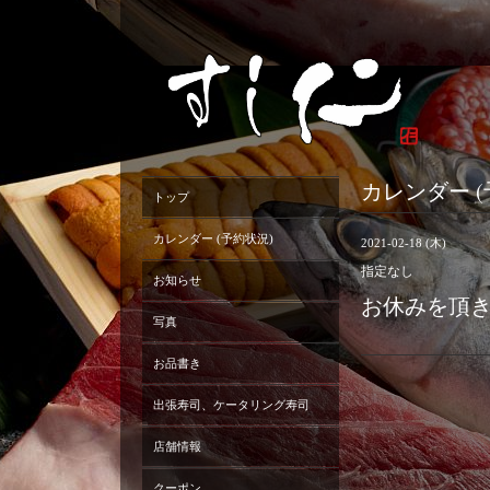
カレンダー (
トップ
カレンダー (予約状況)
2021-02-18 (木)
指定なし
お知らせ
お休みを頂
写真
お品書き
出張寿司、ケータリング寿司
店舗情報
クーポン