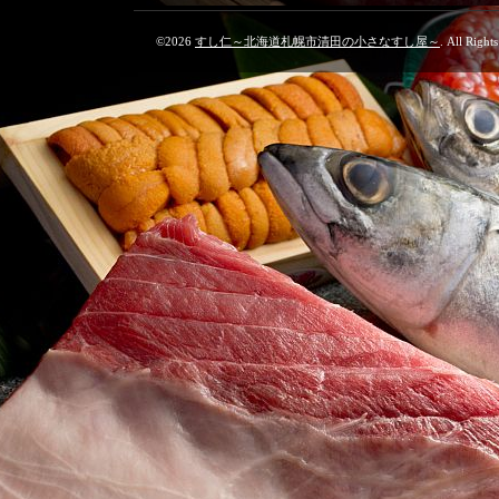
©2026
すし仁～北海道札幌市清田の小さなすし屋～
. All Right