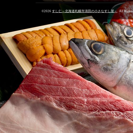
©2026
すし仁～北海道札幌市清田の小さなすし屋～
. All Right