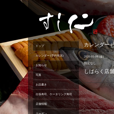
カレンダー (
トップ
カレンダー (予約状況)
2020-05-08 (金)
指定なし
お知らせ
しばらく店
写真
お品書き
出張寿司、ケータリング寿司
店舗情報
クーポン