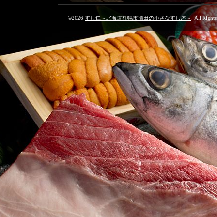
©2026
すし仁～北海道札幌市清田の小さなすし屋～
. All Right