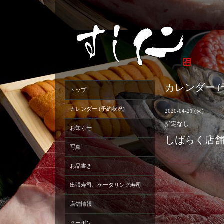
カレンダー (
トップ
カレンダー (予約状況)
2020-04-21 (火)
指定なし
お知らせ
しばらく店
写真
お品書き
出張寿司、ケータリング寿司
店舗情報
クーポン