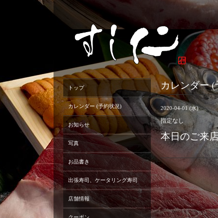
カレンダー (
トップ
カレンダー (予約状況)
2020-04-01 (水)
指定なし
お知らせ
本日のご来
写真
お品書き
出張寿司、ケータリング寿司
店舗情報
クーポン