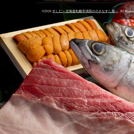
©2026
すし仁～北海道札幌市清田の小さなすし屋～
. All Right