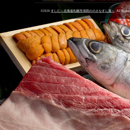
©2026
すし仁～北海道札幌市清田の小さなすし屋～
. All Right