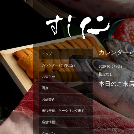
カレンダー (
トップ
カレンダー (予約状況)
2020-03-27 (金)
指定なし
お知らせ
本日のご来
写真
お品書き
出張寿司、ケータリング寿司
店舗情報
クーポン