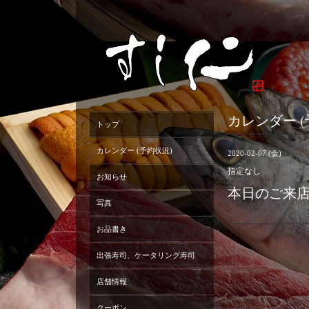
カレンダー (
トップ
カレンダー (予約状況)
2020-02-07 (金)
指定なし
お知らせ
本日のご来
写真
お品書き
出張寿司、ケータリング寿司
店舗情報
クーポン