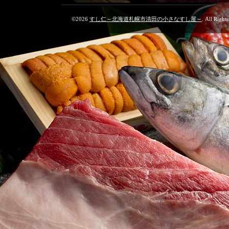
©2026
すし仁～北海道札幌市清田の小さなすし屋～
. All Right