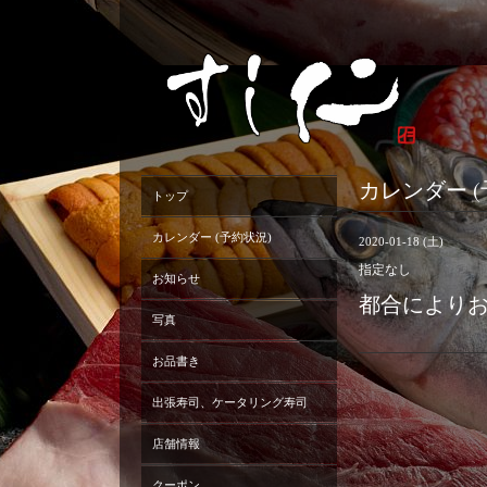
カレンダー (
トップ
カレンダー (予約状況)
2020-01-18 (土)
指定なし
お知らせ
都合により
写真
お品書き
出張寿司、ケータリング寿司
店舗情報
クーポン