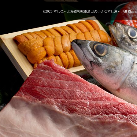
©2026
すし仁～北海道札幌市清田の小さなすし屋～
. All Right