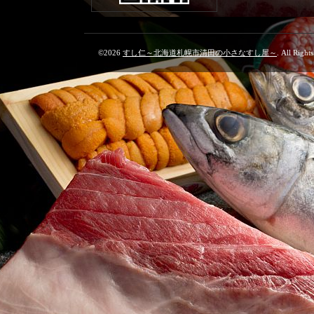
©2026
すし仁～北海道札幌市清田の小さなすし屋～
. All Right