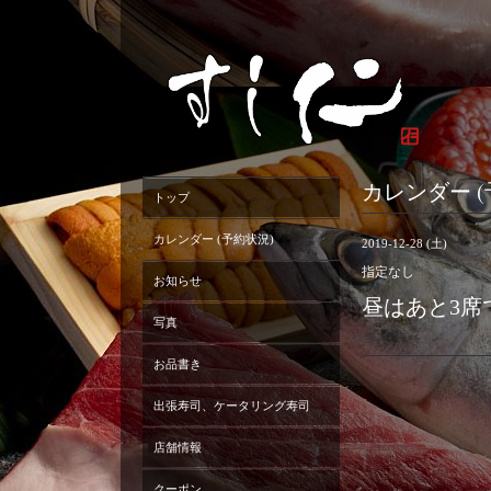
カレンダー (
トップ
カレンダー (予約状況)
2019-12-28 (土)
指定なし
お知らせ
昼はあと3席
写真
お品書き
出張寿司、ケータリング寿司
店舗情報
クーポン