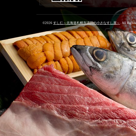
©2026
すし仁～北海道札幌市清田の小さなすし屋～
. All Right