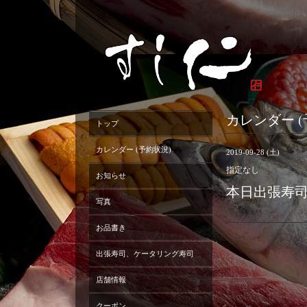
カレンダー (
トップ
カレンダー (予約状況)
2019-09-28 (土)
指定なし
お知らせ
本日出張寿
写真
お品書き
出張寿司、ケータリング寿司
店舗情報
クーポン